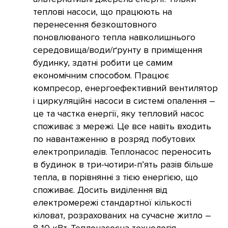
теплові насоси, що працюють на
перенесення безкоштовного
поновлюваного тепла навколишнього
середовища/води/ґрунту в приміщення
будинку, здатні робити це самим
економічним способом. Працює
компресор, енергоефективний вентилятор
і циркуляційні насоси в системі опалення –
це та частка енергії, яку тепловий насос
споживає з мережі. Це все навіть входить
по навантаженню в розряд побутових
електроприладів. Теплонасос переносить
в будинок в три-чотири-п’ять разів більше
тепла, в порівнянні з тією енергією, що
споживає. Досить виділення від
електромережі стандартної кількості
кіловат, розрахованих на сучасне житло –
8-10 кВт. Теплонасосна технологія