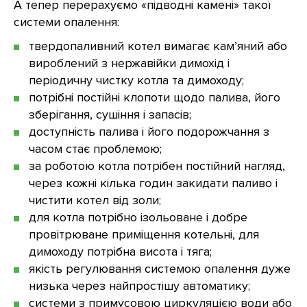
А тепер перерахуємо «підводні камені» такої
системи опалення:
твердопаливний котел вимагає кам’яний або
вироблений з нержавійки димохід і
періодичну чистку котла та димоходу;
потрібні постійні клопоти щодо палива, його
зберігання, сушіння і запасів;
доступність палива і його подорожчання з
часом стає проблемою;
за роботою котла потрібен постійний нагляд,
через кожні кілька годин закидати паливо і
чистити котел від золи;
для котла потрібно ізольоване і добре
провітрюване приміщення котельні, для
димоходу потрібна висота і тяга;
якість регулювання системою опалення дуже
низька через найпростішу автоматику;
системи з примусовою циркуляцією води або