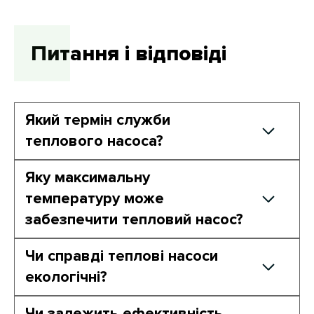
Питання і відповіді
Який термін служби
теплового насоса?
Середній термін служби – 15-20 років при
Яку максимальну
правильному обслуговуванні.
температуру може
забезпечити тепловий насос?
Температура подачі в системі може
Чи справді теплові насоси
досягати 55-60°C, залежно від моделі.
екологічні?
Так, вони значно знижують викиди СО2,
Чи залежить ефективність