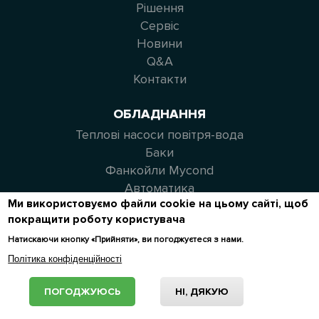
Рішення
Сервіс
Новини
Q&A
Контакти
ОБЛАДНАННЯ
Теплові насоси повітря-вода
Баки
Фанкойли Mycond
Автоматика
Ми використовуємо файли cookie на цьому сайті, щоб
покращити роботу користувача
ЗВ'ЯЖІТЬСЯ З НАМИ
Натискаючи кнопку «Прийняти», ви погоджуєтеся з нами.
+38 044 344 71 35
Політика конфіденційності
info@mycond.eu
info@mycond.co.uk
ПОГОДЖУЮСЬ
НІ, ДЯКУЮ