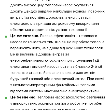
досить високу ціну, тепловий насос окупається
досить швидко завдяки найбільшій економії поточних
витрат. Газ постійно дорожчає, а експлуатація
електрокотла при довгостроковому використанні
обходиться дорожче, ніж усі інші технології.
Це ефективно.
Висока ефективність теплового
насоса пояснюється тим, що він не виробляє тепло, а
переносить його, на відміну від усіх інших технологій.
Він із великим відривом виграє за
енергоефективністю, оскільки при споживанні 1 кВт
електрики тепловий насос постачає близько 2-5 кВт
тепла, що ставить його значно вище рангом, ніж
будь-який газовий або електричний котел. При схемі
з низькотемпературними фанкойлами і теплими
підлогами системи максимально енергоефективні.
Це безпечно.
Тепловий насос абсолютно безпечний
у використанні, оскільки при його роботі не потрібні
великі напруги, не виділяється ніяких газів і