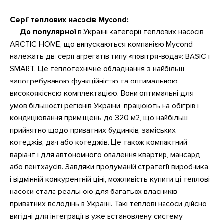
Серії теплових насосів Mycond:
До популярної
в Україні категорії теплових насосів
ARCTIC HOME, що випускаються компанією Mycond,
належать дві серії агрегатів типу «повітря-вода»: BASIC і
SMART. Це теплотехнічне обладнання з найбільш
запотребуваною функційністю та оптимальною
високоякісною комплектацією. Вони оптимальні для
умов більшості регіонів України, працюють на обігрів і
кондиціювання приміщень до 320 м2, що найбільш
прийнятно щодо приватних будинків, заміських
котеджів, дач або котеджів. Це також компактний
варіант і для автономного опалення квартир, мансард
або пентхаусів. Завдяки продуманій стратегії виробника
і відмінній конкурентній ціні, можливість купити ці теплові
насоси стала реальною для багатьох власників
приватних володінь в Україні. Такі теплові насоси дійсно
вигідні для інтеграції в уже встановлену систему