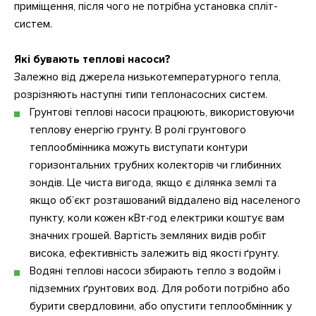
приміщення, після чого не потрібна установка спліт-
систем.
Які бувають теплові насоси?
Залежно від джерела низькотемпературного тепла,
розрізняють наступні типи теплонасосних систем.
Грунтові теплові насоси працюють, використовуючи
теплову енергію грунту. В ролі грунтового
теплообмінника можуть виступати контури
горизонтальних трубних колекторів чи глибинних
зондів. Це чиста вигода, якщо є ділянка землі та
якщо об’єкт розташований віддалено від населеного
пункту, коли кожен кВт‧год електрики коштує вам
значних грошей. Вартість земляних видів робіт
висока, ефективність залежить від якості ґрунту.
Водяні теплові насоси збирають тепло з водойм і
підземних ґрунтових вод. Для роботи потрібно або
бурити свердловини, або опустити теплообмінник у