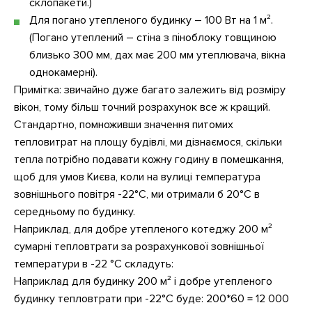
склопакети.)
Для погано утепленого будинку – 100 Вт на 1 м².
(Погано утеплений – стіна з піноблоку товщиною
близько 300 мм, дах має 200 мм утеплювача, вікна
однокамерні).
Примітка: звичайно дуже багато залежить від розміру
вікон, тому більш точний розрахунок все ж кращий.
Стандартно, помноживши значення питомих
тепловитрат на площу будівлі, ми дізнаємося, скільки
тепла потрібно подавати кожну годину в помешкання,
щоб для умов Києва, коли на вулиці температура
зовнішнього повітря -22°C, ми отримали б 20°C в
середньому по будинку.
Наприклад, для добре утепленого котеджу 200 м²
сумарні тепловтрати за розрахункової зовнішньої
температури в -22 °C складуть:
Наприклад для будинку 200 м² і добре утепленого
будинку тепловтрати при -22°C буде: 200*60 = 12 000