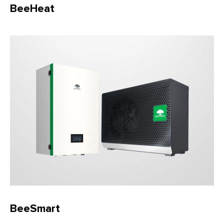
BeeHeat
BeeSmart