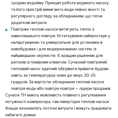
сусідню водойму. Принцип роботи водяного насосу
та його пристрій вимагають води певної якості та
регулярного догляду за обладнанням, що тягне
додаткові витрати.
Повітряні теплові насоси витягують тепло з
навколишнього повітря. Устаткування найпростіше у
налаштуваннях та універсальне для установки в
новобудовах і для модернізованих систем, із
найшвидшою окупністю. Є кращим рішенням для
регіонів із помірним кліматом. Сучасний повітряний
тепловий насос здатний обігрівати приватні будови
навіть за температурах зовні до мінус 20-25
градусів. За вартістю обладнання теплові насоси
повітря-вода або повітря-повітря – лідери продажів.
Сучасні ТН мають можливість плавного регулювання
потужності компресора, такі інверторні теплові насоси
більше економлять поточні витрати і можуть працювати
набагато довше.