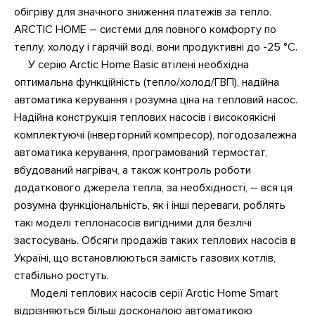
обігріву для значного зниження платежів за тепло.
ARCTIC HOME – системи для повного комфорту по
теплу, холоду і гарячій воді, вони продуктивні до -25 °C.
У серію Arctic Home Basic втілені необхідна
оптимальна функційність (тепло/холод/ГВП), надійна
автоматика керування і розумна ціна на тепловий насос.
Надійна конструкція теплових насосів і високоякісні
комплектуючі (інверторний компресор), погодозалежна
автоматика керування, програмований термостат,
вбудований нагрівач, а також контроль роботи
додаткового джерела тепла, за необхідності, – вся ця
розумна функціональність, як і інші переваги, роблять
такі моделі теплонасосів вигідними для безлічі
застосувань. Обсяги продажів таких теплових насосів в
Україні, що встановлюються замість газових котлів,
стабільно ростуть.
Моделі теплових насосів серії Arctic Home Smart
відрізняються більш досконалою автоматикою