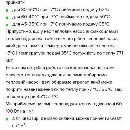
прийняти:
для 80-60°C при -7°C приймаємо подачу 62°C
для 60-40°C при -7°С приймаємо подачу 50°C
для 45-35°C при -7°C приймаємо подачу 35°C.
Припустимо, що у нас тепловий насос із фанкойлами і
теплою підлогою, тобто нам потрібен тепловий насос,
який дасть нам за температури зовнішнього повітря
-7°C і температури подачі 35°C потужність по теплу 7,71
кВт.
Якщо нам потрібна робота і на кондиціювання, то ми
рахуємо теплонадходження, за ними добираємо
тепловий насос і далі обираємо агрегат, який може
покрити навантаження як по теплу при -7 °C / 35°C, так і
по холоду при 35°C / 7°C.
Ми приймаємо питомі теплонадходження в діапазоні 60-
100 Вт на 1 м²:
Для квартир, де мало скління, можна прийняти 60 Вт
на 1 м².