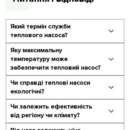
Який термін служби
теплового насоса?
Середній термін служби – 15-20 років при
Яку максимальну
правильному обслуговуванні.
температуру може
забезпечити тепловий насос?
Температура подачі в системі може
Чи справді теплові насоси
досягати 55-60°C, залежно від моделі.
екологічні?
Так, вони значно знижують викиди СО2,
Чи залежить ефективність
оскільки використовують відновлювану
від регіону чи клімату?
енергію з навколишнього середовища.
Так, у регіонах із дуже холодним кліматом