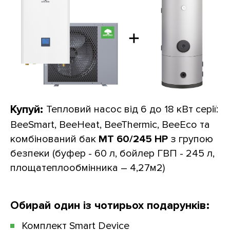
Купуй:
Тепловий насос від 6 до 18 кВт серії:
BeeSmart, BeeHeat, BeeThermic, BeeEco та
комбінований бак
MT 60/245 HP
з групою
безпеки (буфер - 60 л, бойлер ГВП - 245 л,
площатеплообмінника – 4,27м2)
Обирай один із чотирьох подарунків:
Комплект Smart Device