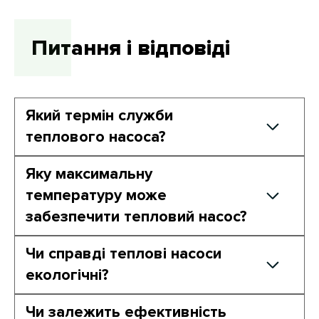
Питання і відповіді
Який термін служби
теплового насоса?
Середній термін служби – 15-20 років при
Яку максимальну
правильному обслуговуванні.
температуру може
забезпечити тепловий насос?
Температура подачі в системі може
Чи справді теплові насоси
досягати 55-60°C, залежно від моделі.
екологічні?
Так, вони значно знижують викиди СО2,
Чи залежить ефективність