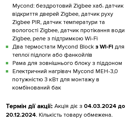
,
Mycond:
бездротовий Zigbee хаб
датчик
відкриття дверей Zigbeе, да
тчик руху
Zigbee PIR
, датчик температури та
вологості Zigbee
, датчик протікання води
Zigbee
, реле з підтримкою Wi-Fi
Два термостати Mycond Block
з Wi-Fi
для
теплої підлоги або фанкойлів
Рама для зовнішнього блоку з піддоном
Електричний нагрівач Mycond MEH-3,0
потужністю 3 кВт для монтажу в
комбінований бак
Термін дії акції:
Акція діє з
04.03.2024 до
20.12.2024
. Кількість товару обмежена.