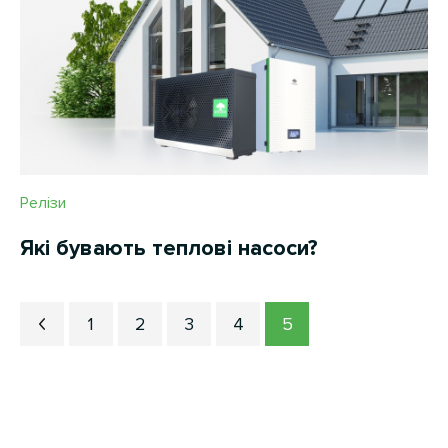
Релізи
Які бувають теплові насоси?
1
2
3
4
5