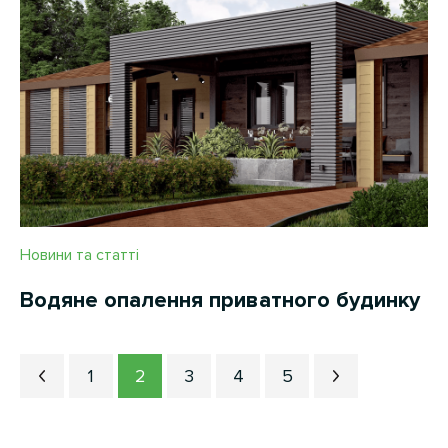
Новини та статті
Водяне опалення приватного будинку
1
2
3
4
5