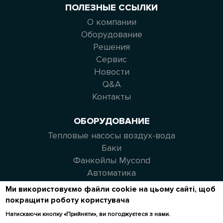
ПОЛЕЗНЫЕ ССЫЛКИ
О компании
Оборудование
Решения
Сервис
Новости
Q&A
Контакты
ОБОРУДОВАНИЕ
Тепловые насосы воздух-вода
Баки
Фанкойлы Mycond
Автоматика
Ми використовуємо файли cookie на цьому сайті, щоб
СВЯЗАТЬСЯ С НАМИ
покращити роботу користувача
+38 044 344 71 35
Натискаючи кнопку «Прийняти», ви погоджуєтеся з нами.