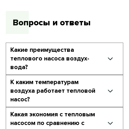
Вопросы и ответы
Какие преимущества
теплового насоса воздух-
вода?
Отопление частного дома тепловым
К каким температурам
насосом имеет много преимуществ по
воздуха работает тепловой
сравнению с классическими системами
насос?
обогрева, реализуемыми на базе
газового или электрического котла:
Современные модели тепловых насосов
Какая экономия с тепловым
работают даже при наружной
Экологичность. Тепловой насос
насосом по сравнению с
температуре до -25°C. Однако
потребляет только электроэнергию