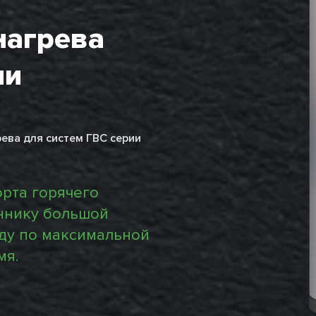
нагрева
ии
ева для систем ГВС серии
рта горячего
ннику большой
ду по максимальной
мя.