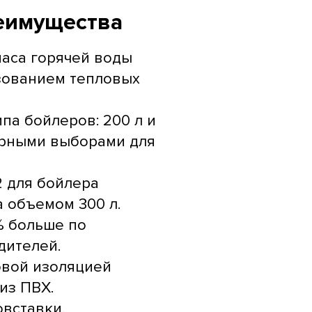
еимущества
аса горячей воды
зованием тепловых
па бойлеров: 200 л и
лярными выборами для
2 для бойлера
а объемом 300 л.
% больше по
дителей.
овой изоляцией
из ПВХ.
овставки.