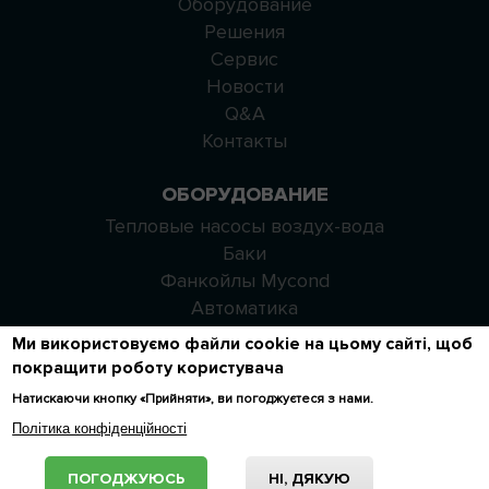
Оборудование
Решения
Сервис
Новости
Q&A
Контакты
ОБОРУДОВАНИЕ
Тепловые насосы воздух-вода
Баки
Фанкойлы Mycond
Автоматика
Ми використовуємо файли cookie на цьому сайті, щоб
СВЯЗАТЬСЯ С НАМИ
покращити роботу користувача
+38 044 344 71 35
Натискаючи кнопку «Прийняти», ви погоджуєтеся з нами.
Політика конфіденційності
info@mycond.eu
info@mycond.co.uk
ПОГОДЖУЮСЬ
НІ, ДЯКУЮ