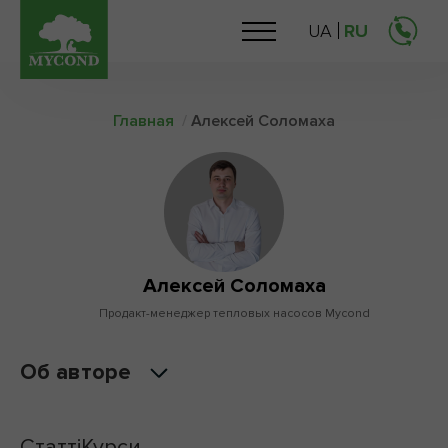
UA
RU
Главная
/
Алексей Соломаха
Алексей Соломаха
Продакт-менеджер тепловых насосов Mycond
Об авторе
Статті
Курси